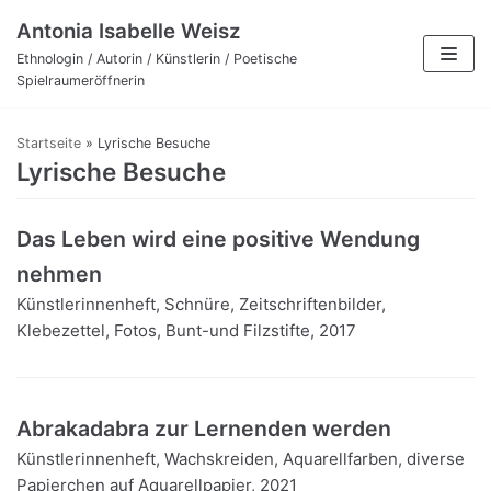
Zum
Antonia Isabelle Weisz
Inhalt
Ethnologin / Autorin / Künstlerin / Poetische
Spielraumeröffnerin
Startseite
»
Lyrische Besuche
Lyrische Besuche
Das Leben wird eine positive Wendung
nehmen
Künstlerinnenheft, Schnüre, Zeitschriftenbilder,
Klebezettel, Fotos, Bunt-und Filzstifte, 2017
Abrakadabra zur Lernenden werden
Künstlerinnenheft, Wachskreiden, Aquarellfarben, diverse
Papierchen auf Aquarellpapier, 2021